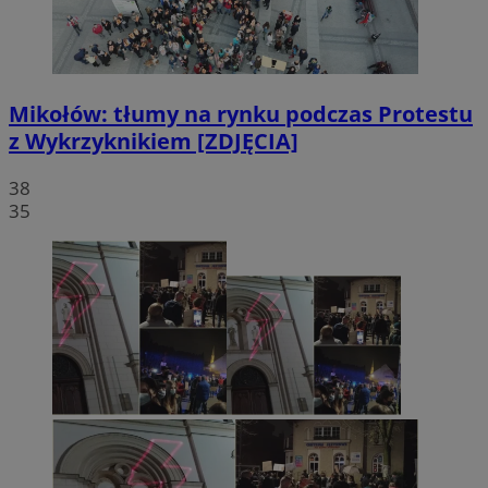
Mikołów: tłumy na rynku podczas Protestu
z Wykrzyknikiem [ZDJĘCIA]
38
35