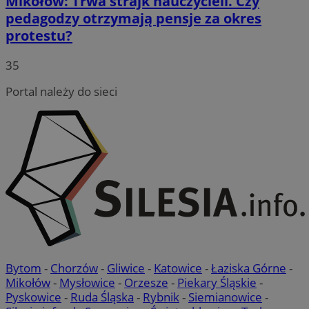
Mikołów: Trwa strajk nauczycieli. Czy
pedagodzy otrzymają pensje za okres
protestu?
35
Portal należy do sieci
Bytom
-
Chorzów
-
Gliwice
-
Katowice
-
Łaziska Górne
-
Mikołów
-
Mysłowice
-
Orzesze
-
Piekary Śląskie
-
Pyskowice
-
Ruda Śląska
-
Rybnik
-
Siemianowice
-