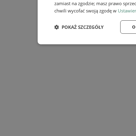
zamiast na zgodzie; masz prawo sprze
chwili wycofać swoją zgodę w
Ustawien
POKAŻ SZCZEGÓŁY
O
Niezbędne
Wydaj
Niezbędne
Wy
Niezbędne pliki cookie umożliwiają korzystanie z
zarządzanie kontem. Bez niezbędnych plików cook
Provider
/
Nazwa
Domena
SessID
mojmikolow.pl
QeSessID
mojmikolow.pl