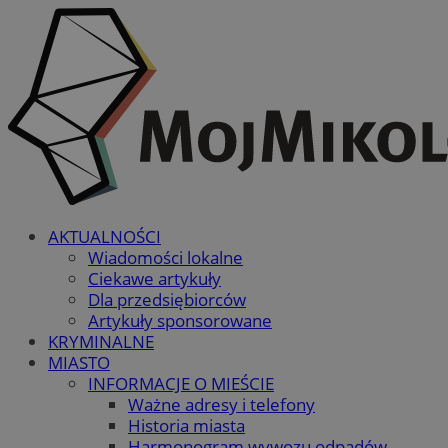
AKTUALNOŚCI
Wiadomości lokalne
Ciekawe artykuły
Dla przedsiębiorców
Artykuły sponsorowane
KRYMINALNE
MIASTO
INFORMACJE O MIEŚCIE
Ważne adresy i telefony
Historia miasta
Harmonogram wywozu odpadów