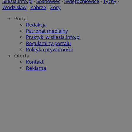
Silesia.info.pl
-
Sosnowiec
-
Świętochłowice
-
Tychy
-
Wodzisław
-
Zabrze
-
Żory
Portal
Redakcja
Patronat medialny
Praktyki w silesia.info.pl
Regulaminy portalu
Polityka prywatności
Oferta
Kontakt
Reklama