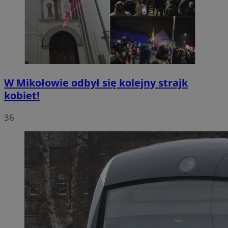
W Mikołowie odbył się kolejny strajk
kobiet!
36