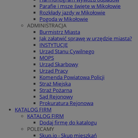
Parafie i msze święte w Mikołowie
Rozkłady jazdy w Mikołowie
Pogoda w Mikołowie
ADMINISTRACJA
Burmistrz Miasta
Jak załatwić sprawę w urzędzie miasta?
INSTYTUCJE
Urząd Stanu Cywilnego
MOPS
Urząd Skarbowy
Urząd Pracy
Komenda Powiatowa Policji
Straż Miejska
Straż Pożarna
Sąd Rejonowy
Prokuratura Rejonowa
KATALOG FIRM
KATALOG FIRM
Dodaj firmę do katalogu
POLECAMY
Skup.io - Skup mieszkań