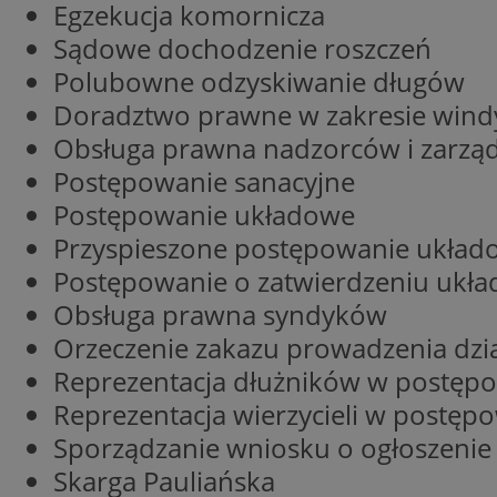
Egzekucja komornicza
SessID
Sądowe dochodzenie roszczeń
QeSessID
Polubowne odzyskiwanie długów
MvSessID
Doradztwo prawne w zakresie windy
CookieScriptConse
Obsługa prawna nadzorców i zarzą
Postępowanie sanacyjne
VISITOR_PRIVACY_
Postępowanie układowe
Przyspieszone postępowanie układ
Postępowanie o zatwierdzeniu ukła
Obsługa prawna syndyków
Orzeczenie zakazu prowadzenia dzia
Reprezentacja dłużników w postęp
Nazwa
Nazwa
Provider
Reprezentacja wierzycieli w postę
Nazwa
_clsk
WMF-
.upload.w
Sporządzanie wniosku o ogłoszenie
Uniq
YSC
Skarga Pauliańska