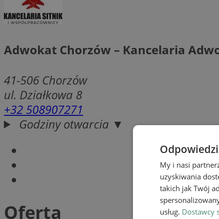
Adwokat Chorzów – Kancelaria Adwo
41-506
Chorzów
ul. Działkowa 8
+32 508907271
Godziny otwarcia ▼
Odpowiedzia
My i nasi partne
uzyskiwania dost
takich jak Twój a
spersonalizowanyc
Oferta
usług.
Dostawcy s