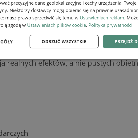
wać precyzyjne dane geolokalizacyjne i cechy urządzenia. Twoje
tryny. Niektórzy dostawcy mogą opierać się na prawnie uzasadnio
kacka Adwokat Mateusz Sitnik i Wsp
ie; masz prawo sprzeciwić się temu w
Ustawieniach reklam
. Może
nych i biznesowych, którzy potrzebują 
woją zgodę w
Ustawieniach plików cookie
.
Polityka prywatności
eczania majątku czy reprezentacji w spra
EGÓŁY
ODRZUĆ WSZYSTKIE
PRZEJDŹ 
adzi sprawy z zakresu prawa upadłościow
iadczeniu i zespołowi wyspecjalizowany
e
Wydajność
Targetowanie
Fu
ją realnych efektów, a nie pustych obietn
Niezbędne
Wydajność
Targetowanie
Funkcjonalność
ie umożliwiają korzystanie z podstawowych funkcji strony internetowej, takich jak log
Bez niezbędnych plików cookie nie można prawidłowo korzystać ze strony internetowe
Provider
/
Okres
darczych
Opis
Domena
przechowywania