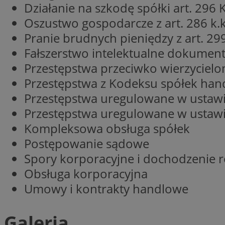
__Secure-YNID
Działanie na szkodę spółki art. 296 K
Oszustwo gospodarcze z art. 286 k.k
openstat_lm6n8g2
VISITOR_INFO1_LIV
Pranie brudnych pieniędzy z art. 299
Fałszerstwo intelektualne dokumentu
Przestępstwa przeciwko wierzyciel
__gads
Przestępstwa z Kodeksu spółek ha
openstat_nuz7z3c
Przestępstwa uregulowane w ustawie
test_cookie
Przestępstwa uregulowane w ustaw
Kompleksowa obsługa spółek
_clsk
IDE
Postępowanie sądowe
Spory korporacyjne i dochodzenie 
Obsługa korporacyjna
_fbp
Umowy i kontrakty handlowe
openstat_xuklp24x
__Secure-
ROLLOUT_TOKEN
Galeria