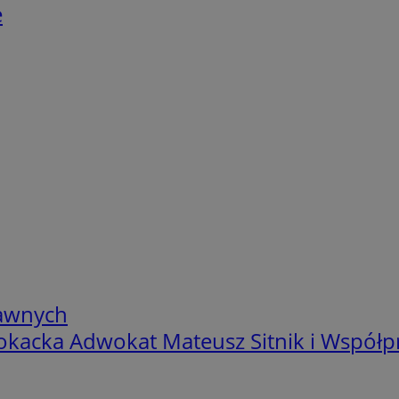
e
rawnych
kacka Adwokat Mateusz Sitnik i Współp