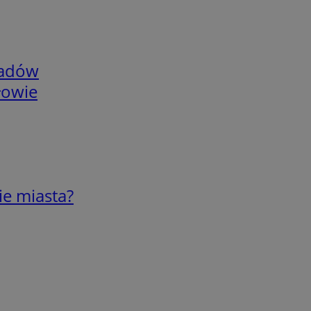
adów
łowie
ie miasta?