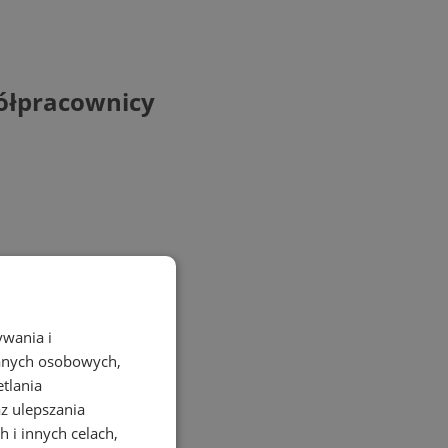
ółpracownicy
ywania i
danych osobowych,
etlania
az ulepszania
 i innych celach,