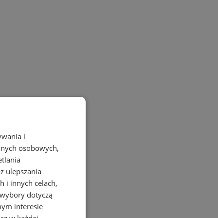
ywania i
danych osobowych,
etlania
az ulepszania
 i innych celach,
 wybory dotyczą
nym interesie
sz w każdej