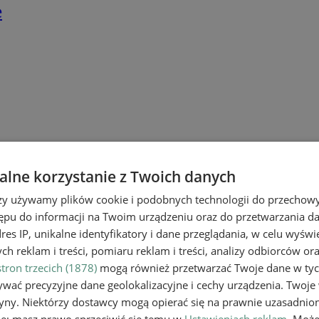
e
lne korzystanie z Twoich danych
rzy używamy plików cookie i podobnych technologii do przechow
ępu do informacji na Twoim urządzeniu oraz do przetwarzania 
dres IP, unikalne identyfikatory i dane przeglądania, w celu wyświ
h reklam i treści, pomiaru reklam i treści, analizy odbiorców or
tron trzecich (1878)
mogą również przetwarzać Twoje dane w tych
wać precyzyjne dane geolokalizacyjne i cechy urządzenia. Twoje
tryny. Niektórzy dostawcy mogą opierać się na prawnie uzasadnio
ie; masz prawo sprzeciwić się temu w
Ustawieniach reklam
. Może