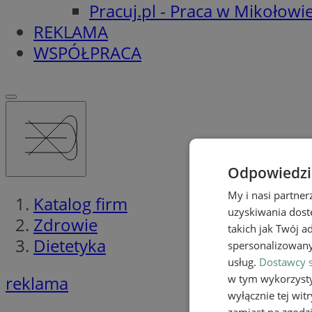
Pracuj.pl - Praca w Mikołowi
REKLAMA
WSPÓŁPRACA
Odpowiedzia
My i nasi partne
Katalog firm
uzyskiwania dost
Zdrowie
takich jak Twój a
Dietetyka
spersonalizowanyc
usług.
Dostawcy s
w tym wykorzysty
reklama
wyłącznie tej wi
zamiast na zgodz