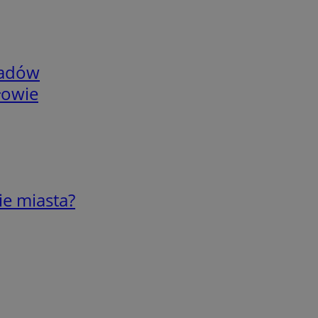
adów
łowie
ie miasta?