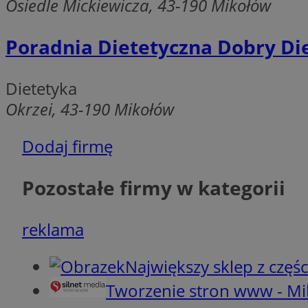
Osiedle Mickiewicza, 43-190 Mikołów
MvSessID
CookieScriptConse
Poradnia Dietetyczna Dobry Di
VISITOR_PRIVACY_
Dietetyka
Okrzei, 43-190 Mikołów
Dodaj firmę
Pozostałe firmy w kategorii
Nazwa
Nazwa
Provider
Nazwa
reklama
_clsk
WMF-
.upload.w
Uniq
YSC
Największy sklep z częśc
__Secure-YNID
Tworzenie stron www - M