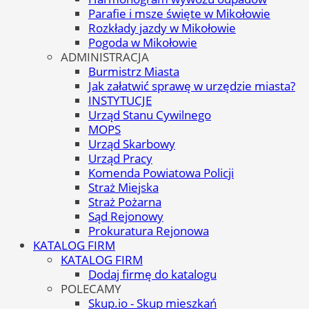
Parafie i msze święte w Mikołowie
Rozkłady jazdy w Mikołowie
Pogoda w Mikołowie
ADMINISTRACJA
Burmistrz Miasta
Jak załatwić sprawę w urzędzie miasta?
INSTYTUCJE
Urząd Stanu Cywilnego
MOPS
Urząd Skarbowy
Urząd Pracy
Komenda Powiatowa Policji
Straż Miejska
Straż Pożarna
Sąd Rejonowy
Prokuratura Rejonowa
KATALOG FIRM
KATALOG FIRM
Dodaj firmę do katalogu
POLECAMY
Skup.io - Skup mieszkań