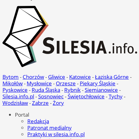
Bytom
-
Chorzów
-
Gliwice
-
Katowice
-
Łaziska Górne
-
Mikołów
-
Mysłowice
-
Orzesze
-
Piekary Śląskie
-
Pyskowice
-
Ruda Śląska
-
Rybnik
-
Siemianowice
-
Silesia.info.pl
-
Sosnowiec
-
Świętochłowice
-
Tychy
-
Wodzisław
-
Zabrze
-
Żory
Portal
Redakcja
Patronat medialny
Praktyki w silesia.info.pl