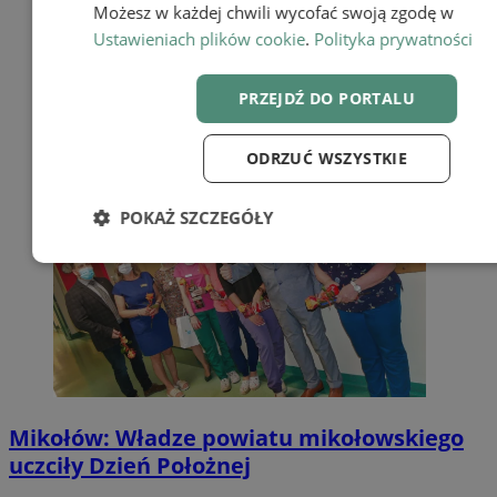
Możesz w każdej chwili wycofać swoją zgodę w
Ustawieniach plików cookie
.
Polityka prywatności
PRZEJDŹ DO PORTALU
ODRZUĆ WSZYSTKIE
POKAŻ SZCZEGÓŁY
Niezbędne
Wydajność
Targetow
Funkcjonalność
Mikołów: Władze powiatu mikołowskiego
uczciły Dzień Położnej