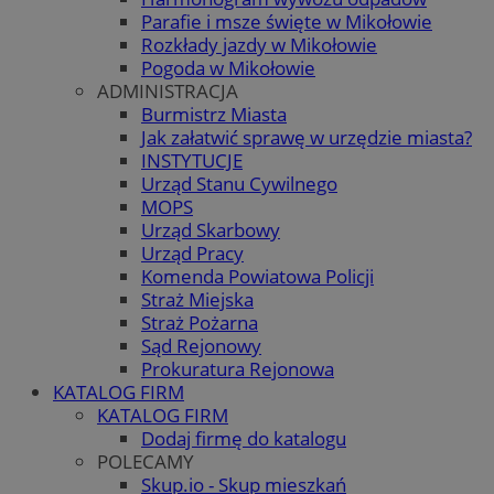
Parafie i msze święte w Mikołowie
Rozkłady jazdy w Mikołowie
Pogoda w Mikołowie
ADMINISTRACJA
Burmistrz Miasta
Jak załatwić sprawę w urzędzie miasta?
INSTYTUCJE
Urząd Stanu Cywilnego
MOPS
Urząd Skarbowy
Urząd Pracy
Komenda Powiatowa Policji
Straż Miejska
Straż Pożarna
Sąd Rejonowy
Prokuratura Rejonowa
KATALOG FIRM
KATALOG FIRM
Dodaj firmę do katalogu
POLECAMY
Skup.io - Skup mieszkań