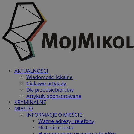
AKTUALNOŚCI
Wiadomości lokalne
Ciekawe artykuły
Dla przedsiębiorców
Artykuły sponsorowane
KRYMINALNE
MIASTO
INFORMACJE O MIEŚCIE
Ważne adresy i telefony
Historia miasta
Harmonogram wywozu odpadów