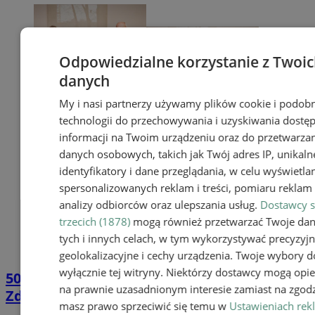
Odpowiedzialne korzystanie z Twoi
danych
My i nasi partnerzy używamy plików cookie i podob
technologii do przechowywania i uzyskiwania dostę
informacji na Twoim urządzeniu oraz do przetwarza
danych osobowych, takich jak Twój adres IP, unikaln
identyfikatory i dane przeglądania, w celu wyświetla
spersonalizowanych reklam i treści, pomiaru reklam i
analizy odbiorców oraz ulepszania usług.
Dostawcy s
trzecich (1878)
mogą również przetwarzać Twoje da
tych i innych celach, w tym wykorzystywać precyzyj
geolokalizacyjne i cechy urządzenia. Twoje wybory d
wyłącznie tej witryny. Niektórzy dostawcy mogą opie
500. narodziny w Akademickim Centrum
na prawnie uzasadnionym interesie zamiast na zgodz
Zdrowia w Mikołowie
masz prawo sprzeciwić się temu w
Ustawieniach rek