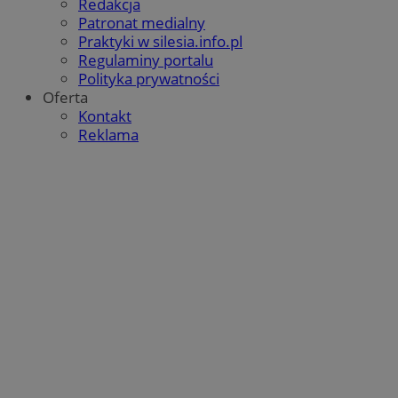
Redakcja
Patronat medialny
Praktyki w silesia.info.pl
Regulaminy portalu
Polityka prywatności
Oferta
Google Privacy Policy
Kontakt
Reklama
VISITOR_PRIVACY_METADATA
5 miesięcy 4
YouTube
tygodnie
.youtube.com