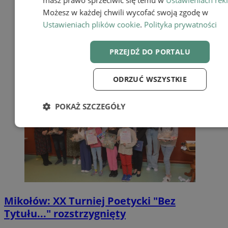
masz prawo sprzeciwić się temu w
Ustawieniach rek
Możesz w każdej chwili wycofać swoją zgodę w
Ustawieniach plików cookie
.
Polityka prywatności
PRZEJDŹ DO PORTALU
ODRZUĆ WSZYSTKIE
POKAŻ SZCZEGÓŁY
Niezbędne
Wydajność
Targetow
Funkcjonalność
Mikołów: XX Turniej Poetycki "Bez
Tytułu..." rozstrzygnięty