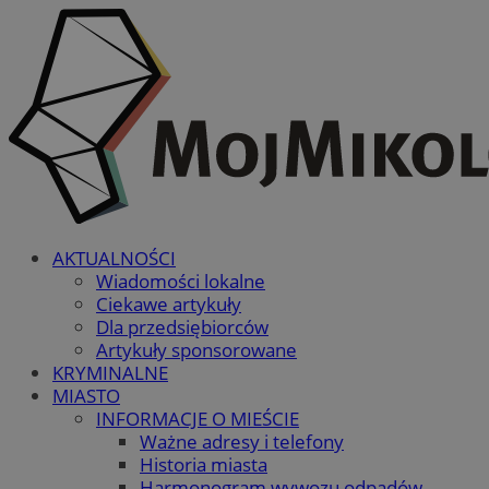
AKTUALNOŚCI
Wiadomości lokalne
Ciekawe artykuły
Dla przedsiębiorców
Artykuły sponsorowane
KRYMINALNE
MIASTO
INFORMACJE O MIEŚCIE
Ważne adresy i telefony
Historia miasta
Harmonogram wywozu odpadów