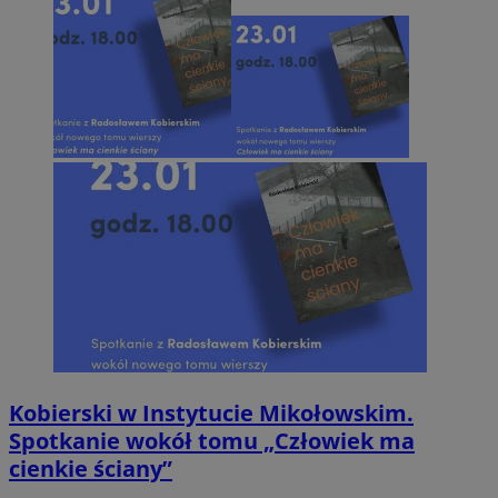
Kobierski w Instytucie Mikołowskim.
Spotkanie wokół tomu „Człowiek ma
cienkie ściany”