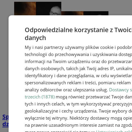
Odpowiedzialne korzystanie z Twoi
danych
My i nasi partnerzy używamy plików cookie i podob
technologii do przechowywania i uzyskiwania dostę
informacji na Twoim urządzeniu oraz do przetwarza
danych osobowych, takich jak Twój adres IP, unikaln
identyfikatory i dane przeglądania, w celu wyświetla
spersonalizowanych reklam i treści, pomiaru reklam i
analizy odbiorców oraz ulepszania usług.
Dostawcy s
trzecich (1878)
mogą również przetwarzać Twoje da
tych i innych celach, w tym wykorzystywać precyzyj
geolokalizacyjne i cechy urządzenia. Twoje wybory d
Spotkanie autorskie Konrada Wojtyły już
wyłącznie tej witryny. Niektórzy dostawcy mogą opie
dziś w Instytucie Mikołowskim
na prawnie uzasadnionym interesie zamiast na zgodz