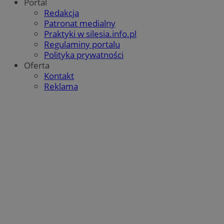
Portal
Redakcja
Patronat medialny
Praktyki w silesia.info.pl
Regulaminy portalu
Polityka prywatności
Google Privacy Policy
Oferta
Kontakt
Reklama
VISITOR_PRIVACY_METADATA
5 miesięcy 4
YouTube
tygodnie
.youtube.com