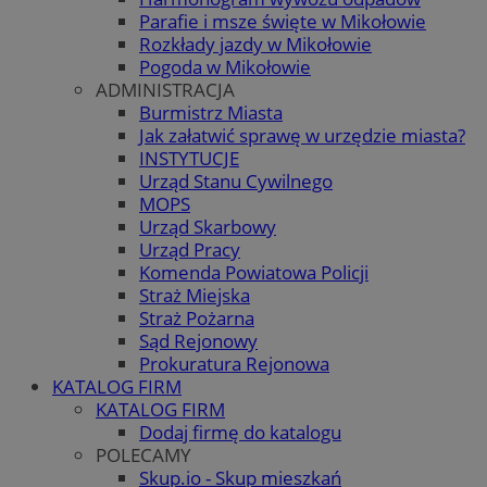
Parafie i msze święte w Mikołowie
Rozkłady jazdy w Mikołowie
Pogoda w Mikołowie
ADMINISTRACJA
Burmistrz Miasta
Jak załatwić sprawę w urzędzie miasta?
INSTYTUCJE
Urząd Stanu Cywilnego
MOPS
Urząd Skarbowy
Urząd Pracy
Komenda Powiatowa Policji
Straż Miejska
Straż Pożarna
Sąd Rejonowy
Prokuratura Rejonowa
KATALOG FIRM
KATALOG FIRM
Dodaj firmę do katalogu
POLECAMY
Skup.io - Skup mieszkań