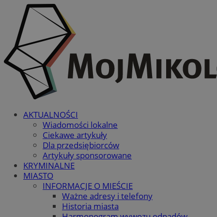
AKTUALNOŚCI
Wiadomości lokalne
Ciekawe artykuły
Dla przedsiębiorców
Artykuły sponsorowane
KRYMINALNE
MIASTO
INFORMACJE O MIEŚCIE
Ważne adresy i telefony
Historia miasta
Harmonogram wywozu odpadów