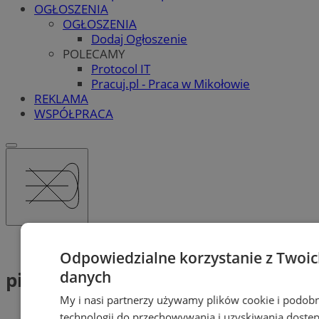
OGŁOSZENIA
OGŁOSZENIA
Dodaj Ogłoszenie
POLECAMY
Protocol IT
Pracuj.pl - Praca w Mikołowie
REKLAMA
WSPÓŁPRACA
Tag: pier
Odpowiedzialne korzystanie z Twoi
pier (1)
danych
My i nasi partnerzy używamy plików cookie i podob
technologii do przechowywania i uzyskiwania dostę