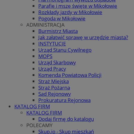
Parafie i msze święte w Mikołowie
Rozkłady jazdy w Mikołowie
Pogoda w Mikołowie
ADMINISTRACJA
Burmistrz Miasta
Jak załatwić sprawę w urzędzie miasta?
INSTYTUCJE
Urząd Stanu Cywilnego
MOPS
Urząd Skarbowy
Urząd Pracy
Komenda Powiatowa Policji
Straż Miejska
Straż Pożarna
Sąd Rejonowy
Prokuratura Rejonowa
KATALOG FIRM
KATALOG FIRM
Dodaj firmę do katalogu
POLECAMY
Skup.io - Skup mieszkań