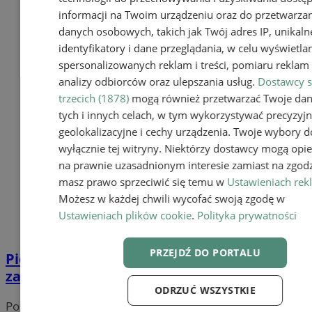
informacji na Twoim urządzeniu oraz do przetwarza
danych osobowych, takich jak Twój adres IP, unikaln
identyfikatory i dane przeglądania, w celu wyświetla
spersonalizowanych reklam i treści, pomiaru reklam i
analizy odbiorców oraz ulepszania usług.
Dostawcy s
trzecich (1878)
mogą również przetwarzać Twoje da
tych i innych celach, w tym wykorzystywać precyzyj
geolokalizacyjne i cechy urządzenia. Twoje wybory d
wyłącznie tej witryny. Niektórzy dostawcy mogą opie
na prawnie uzasadnionym interesie zamiast na zgodz
masz prawo sprzeciwić się temu w
Ustawieniach rek
Możesz w każdej chwili wycofać swoją zgodę w
Ustawieniach plików cookie
.
Polityka prywatności
PRZEJDŹ DO PORTALU
Pies służbowy Pirania podjął trop i pomógł
zatrzymać sprawcę kradzieży
ODRZUĆ WSZYSTKIE
Portal należy do sieci