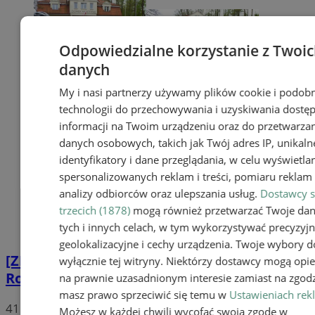
Odpowiedzialne korzystanie z Twoi
danych
My i nasi partnerzy używamy plików cookie i podob
technologii do przechowywania i uzyskiwania dostę
informacji na Twoim urządzeniu oraz do przetwarza
danych osobowych, takich jak Twój adres IP, unikaln
identyfikatory i dane przeglądania, w celu wyświetla
spersonalizowanych reklam i treści, pomiaru reklam i
analizy odbiorców oraz ulepszania usług.
Dostawcy s
trzecich (1878)
mogą również przetwarzać Twoje da
tych i innych celach, w tym wykorzystywać precyzyj
geolokalizacyjne i cechy urządzenia. Twoje wybory d
[ZDJĘCIA] Mikołowski Rodzinny Rajd
wyłącznie tej witryny. Niektórzy dostawcy mogą opie
Rowerowy już za nami!
na prawnie uzasadnionym interesie zamiast na zgodz
masz prawo sprzeciwić się temu w
Ustawieniach rek
41
Możesz w każdej chwili wycofać swoją zgodę w