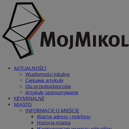
AKTUALNOŚCI
Wiadomości lokalne
Ciekawe artykuły
Dla przedsiębiorców
Artykuły sponsorowane
KRYMINALNE
MIASTO
INFORMACJE O MIEŚCIE
Ważne adresy i telefony
Historia miasta
Harmonogram wywozu odpadów