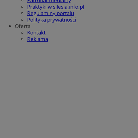
Patronat medialny
Praktyki w silesia.info.pl
Regulaminy portalu
Polityka prywatności
Oferta
Google Privacy Policy
Kontakt
Reklama
VISITOR_PRIVACY_METADATA
5 miesięcy 4
YouTube
tygodnie
.youtube.com