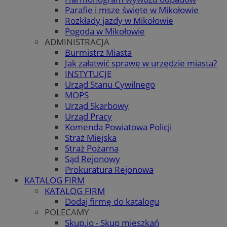
Parafie i msze święte w Mikołowie
Rozkłady jazdy w Mikołowie
Pogoda w Mikołowie
ADMINISTRACJA
Burmistrz Miasta
Jak załatwić sprawę w urzędzie miasta?
INSTYTUCJE
Urząd Stanu Cywilnego
MOPS
Urząd Skarbowy
Urząd Pracy
Komenda Powiatowa Policji
Straż Miejska
Straż Pożarna
Sąd Rejonowy
Prokuratura Rejonowa
KATALOG FIRM
KATALOG FIRM
Dodaj firmę do katalogu
POLECAMY
Skup.io - Skup mieszkań