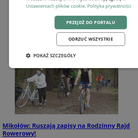
Ustawieniach plików cookie
.
Polityka prywatności
PRZEJDŹ DO PORTALU
ODRZUĆ WSZYSTKIE
POKAŻ SZCZEGÓŁY
Niezbędne
Wydajność
Targetow
Funkcjonalność
Mikołów: Ruszają zapisy na Rodzinny Rajd
Rowerowy!
Niezbędne
Wydajność
Targetowanie
Funkcjonaln