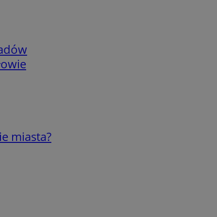
adów
łowie
ie miasta?