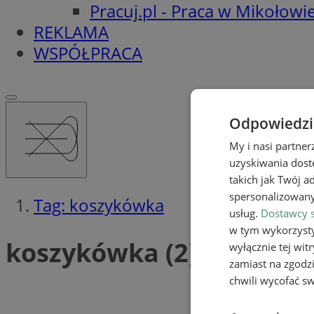
Pracuj.pl - Praca w Mikołowi
REKLAMA
WSPÓŁPRACA
Odpowiedzia
My i nasi partne
uzyskiwania dost
takich jak Twój a
spersonalizowanyc
Tag: koszykówka
usług.
Dostawcy s
w tym wykorzysty
koszykówka (2)
wyłącznie tej wi
zamiast na zgodz
chwili wycofać s