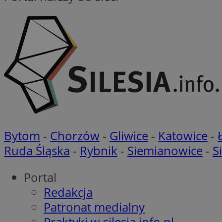
__gads
openstat_nuz7z3c
test_cookie
_clsk
IDE
_fbp
openstat_xuklp24x
Bytom
-
Chorzów
-
Gliwice
-
Katowice
-
__Secure-
ROLLOUT_TOKEN
Ruda Śląska
-
Rybnik
-
Siemianowice
-
S
openstat_y296tiy6
Portal
Redakcja
Patronat medialny
ustat_92bhklu8tb8
Praktyki w silesia.info.pl