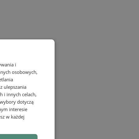
ywania i
danych osobowych,
etlania
az ulepszania
 i innych celach,
 wybory dotyczą
nym interesie
sz w każdej