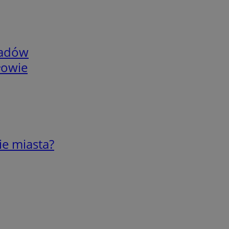
adów
łowie
ie miasta?