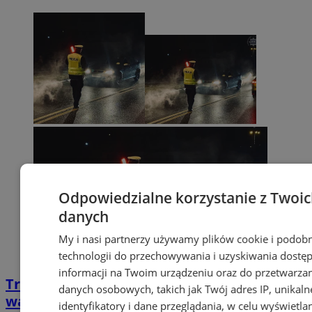
Odpowiedzialne korzystanie z Twoi
danych
My i nasi partnerzy używamy plików cookie i podob
technologii do przechowywania i uzyskiwania dostę
informacji na Twoim urządzeniu oraz do przetwarza
Trwa akcja „Trzeźwość” na Śląsku. Policja
danych osobowych, takich jak Twój adres IP, unikaln
walczy z pijanymi kierowcami
identyfikatory i dane przeglądania, w celu wyświetla