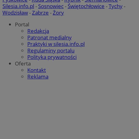
Silesia.info.pl
-
Sosnowiec
-
Świętochłowice
-
Tychy
-
Wodzisław
-
Zabrze
-
Żory
Portal
Redakcja
Patronat medialny
Praktyki w silesia.info.pl
Regulaminy portalu
Polityka prywatności
Oferta
Kontakt
Reklama