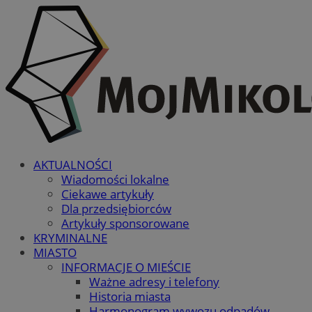
AKTUALNOŚCI
Wiadomości lokalne
Ciekawe artykuły
Dla przedsiębiorców
Artykuły sponsorowane
KRYMINALNE
MIASTO
INFORMACJE O MIEŚCIE
Ważne adresy i telefony
Historia miasta
Harmonogram wywozu odpadów