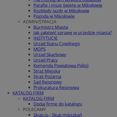
Parafie i msze święte w Mikołowie
Rozkłady jazdy w Mikołowie
Pogoda w Mikołowie
ADMINISTRACJA
Burmistrz Miasta
Jak załatwić sprawę w urzędzie miasta?
INSTYTUCJE
Urząd Stanu Cywilnego
MOPS
Urząd Skarbowy
Urząd Pracy
Komenda Powiatowa Policji
Straż Miejska
Straż Pożarna
Sąd Rejonowy
Prokuratura Rejonowa
KATALOG FIRM
KATALOG FIRM
Dodaj firmę do katalogu
POLECAMY
Skup.io - Skup mieszkań