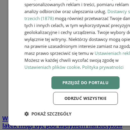
spersonalizowanych reklam i treści, pomiaru reklam i
analizy odbiorców oraz ulepszania usług.
Dostawcy s
trzecich (1878)
mogą również przetwarzać Twoje da
tych i innych celach, w tym wykorzystywać precyzyj
geolokalizacyjne i cechy urządzenia. Twoje wybory d
wyłącznie tej witryny. Niektórzy dostawcy mogą opie
na prawnie uzasadnionym interesie zamiast na zgodz
masz prawo sprzeciwić się temu w
Ustawieniach rek
Możesz w każdej chwili wycofać swoją zgodę w
Ustawieniach plików cookie
.
Polityka prywatności
PRZEJDŹ DO PORTALU
ODRZUĆ WSZYSTKIE
POKAŻ SZCZEGÓŁY
Wpadł w poślizg i uderzył w drzewo. 47-
latek mógł być pod wpływem narkotyków
Niezbędne
Wydajność
Targetow