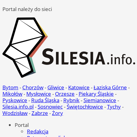
Portal należy do sieci
Bytom
-
Chorzów
-
Gliwice
-
Katowice
-
Łaziska Górne
-
Mikołów
-
Mysłowice
-
Orzesze
-
Piekary Śląskie
-
Pyskowice
-
Ruda Śląska
-
Rybnik
-
Siemianowice
-
Silesia.info.pl
-
Sosnowiec
-
Świętochłowice
-
Tychy
-
Wodzisław
-
Zabrze
-
Żory
Portal
Redakcja