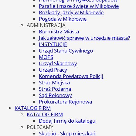
Parafie i msze święte w Mikołowie
Rozkłady jazdy w Mikołowie
Pogoda w Mikołowie
ADMINISTRACJA
Burmistrz Miasta
Jak załatwić sprawę w urzędzie miasta?
INSTYTUCJE
Urząd Stanu Cywilnego
MOPS
Urząd Skarbowy
Urząd Pracy
Komenda Powiatowa Policji
Straż Miejska
Straż Pożarna
Sąd Rejonowy
Prokuratura Rejonowa
KATALOG FIRM
KATALOG FIRM
Dodaj firmę do katalogu
POLECAMY
Skup.io - Skup mieszkań