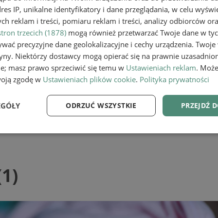
e
dres IP, unikalne identyfikatory i dane przeglądania, w celu wyświ
h reklam i treści, pomiaru reklam i treści, analizy odbiorców or
tron trzecich (1878)
mogą również przetwarzać Twoje dane w tych
wać precyzyjne dane geolokalizacyjne i cechy urządzenia. Twoje
tryny. Niektórzy dostawcy mogą opierać się na prawnie uzasadnio
ie; masz prawo sprzeciwić się temu w
Ustawieniach reklam
. Może
woją zgodę w
Ustawieniach plików cookie
.
Polityka prywatności
EGÓŁY
ODRZUĆ WSZYSTKIE
PRZEJDŹ 
e
Wydajność
Targetowanie
Fu
1)
Niezbędne
Wydajność
Targetowanie
Funkcjonalność