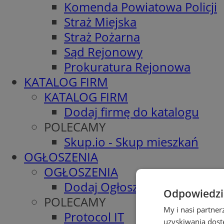
Komenda Powiatowa Policji
Straż Miejska
Straż Pożarna
Sąd Rejonowy
Prokuratura Rejonowa
KATALOG FIRM
KATALOG FIRM
Dodaj firmę do katalogu
POLECAMY
Skup.io - Skup mieszkań
OGŁOSZENIA
OGŁOSZENIA
Dodaj Ogłoszenie
Odpowiedzia
POLECAMY
My i nasi partne
Protocol IT
uzyskiwania dost