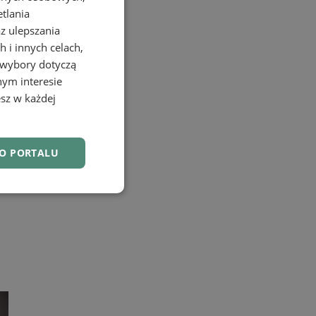
etlania
az ulepszania
 i innych celach,
 wybory dotyczą
nym interesie
sz w każdej
DO PORTALU
nkcjonalność