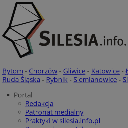
Nazwa
_clsk
WMF-
.upload.w
Uniq
YSC
__Secure-YNID
openstat_lm6n8g2
VISITOR_INFO1_LIV
__gads
Bytom
-
Chorzów
-
Gliwice
-
Katowice
-
openstat_nuz7z3c
Ruda Śląska
-
Rybnik
-
Siemianowice
-
S
test_cookie
Portal
_clsk
IDE
Redakcja
Patronat medialny
Praktyki w silesia.info.pl
_fbp