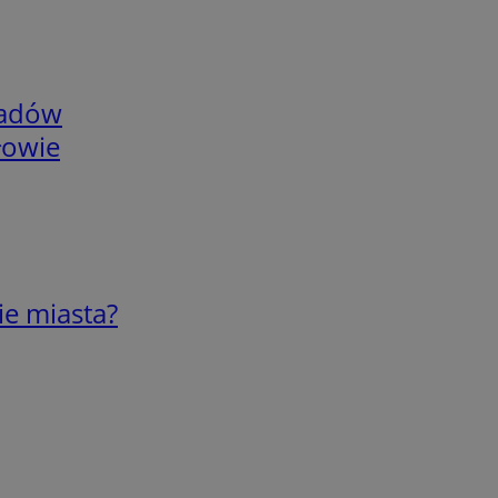
adów
łowie
ie miasta?