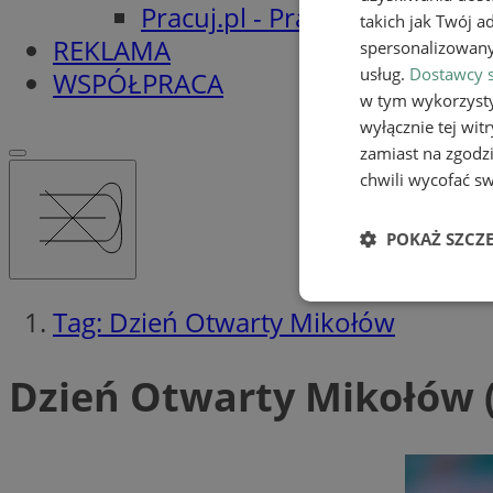
Pracuj.pl - Praca w Mikołowi
takich jak Twój a
REKLAMA
spersonalizowanyc
usług.
Dostawcy s
WSPÓŁPRACA
w tym wykorzysty
wyłącznie tej wi
zamiast na zgodz
chwili wycofać s
POKAŻ SZCZ
Niezbędn
Tag: Dzień Otwarty Mikołów
Dzień Otwarty Mikołów (