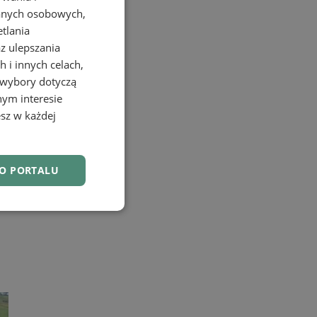
danych osobowych,
etlania
az ulepszania
 i innych celach,
 wybory dotyczą
nym interesie
sz w każdej
DO PORTALU
nkcjonalność