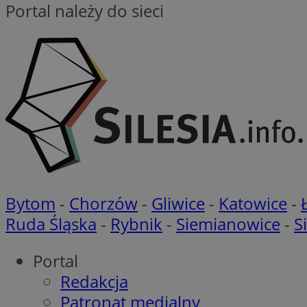
Portal należy do sieci
Nazwa
Nazwa
Provider
Nazwa
_clsk
WMF-
.upload.w
Uniq
YSC
__Secure-YNID
openstat_lm6n8g2
VISITOR_INFO1_LIV
__gads
openstat_nuz7z3c
Bytom
-
Chorzów
-
Gliwice
-
Katowice
-
test_cookie
Ruda Śląska
-
Rybnik
-
Siemianowice
-
S
_clsk
IDE
Portal
Redakcja
Patronat medialny