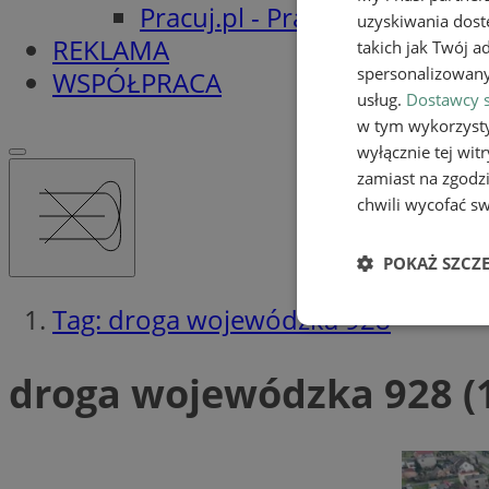
Pracuj.pl - Praca w Mikołowi
uzyskiwania dost
REKLAMA
takich jak Twój a
spersonalizowanyc
WSPÓŁPRACA
usług.
Dostawcy s
w tym wykorzysty
wyłącznie tej wi
zamiast na zgodz
chwili wycofać s
POKAŻ SZCZ
Tag: droga wojewódzka 928
Niezbędn
droga wojewódzka 928 (