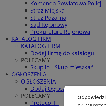
Komenda Powiatowa Policji
Straż Miejska
Straż Pożarna
Sąd Rejonowy
Prokuratura Rejonowa
KATALOG FIRM
KATALOG FIRM
Dodaj firmę do katalogu
POLECAMY
Skup.io - Skup mieszkań
OGŁOSZENIA
OGŁOSZENIA
Dodaj Ogłoszenie
POLECAMY
Odpowiedzia
Protocol IT
My i nasi partne