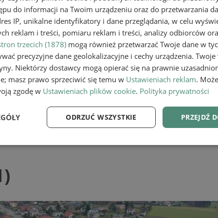
e
ępu do informacji na Twoim urządzeniu oraz do przetwarzania 
dres IP, unikalne identyfikatory i dane przeglądania, w celu wyświ
h reklam i treści, pomiaru reklam i treści, analizy odbiorców or
tron trzecich (1878)
mogą również przetwarzać Twoje dane w tych
wać precyzyjne dane geolokalizacyjne i cechy urządzenia. Twoje
tryny. Niektórzy dostawcy mogą opierać się na prawnie uzasadnio
ie; masz prawo sprzeciwić się temu w
Ustawieniach reklam
. Może
woją zgodę w
Ustawieniach plików cookie
.
Polityka prywatności
EGÓŁY
ODRZUĆ WSZYSTKIE
PRZEJDŹ 
e
Wydajność
Targetowanie
Fu
1)
Niezbędne
Wydajność
Targetowanie
Funkcjonalność