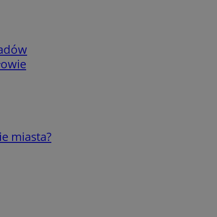
adów
łowie
ie miasta?