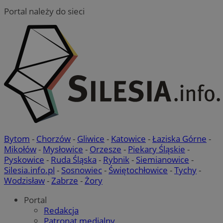
Funkcjonalność
Portal należy do sieci
Niezbędne
Wydajność
Targetowanie
Funkcjonaln
Niezbędne pliki cookie umożliwiają korzystanie z podstawowych fun
strony internetowej, takich jak logowanie użytkownika i zarządzanie
kontem. Bez niezbędnych plików cookie nie można prawidłowo kor
ze strony internetowej.
Provider
/
Okres
Nazwa
Bytom
-
Chorzów
-
Gliwice
-
Katowice
-
Łaziska Górne
-
Domena
przechowywani
Mikołów
-
Mysłowice
-
Orzesze
-
Piekary Śląskie
-
SessID
mojmikolow.pl
1 rok
Pyskowice
-
Ruda Śląska
-
Rybnik
-
Siemianowice
-
Silesia.info.pl
-
Sosnowiec
-
Świętochłowice
-
Tychy
-
Wodzisław
-
Zabrze
-
Żory
QeSessID
mojmikolow.pl
1 rok
Portal
Redakcja
Patronat medialny