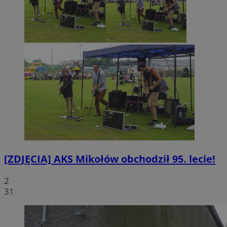
[ZDJĘCIA] AKS Mikołów obchodził 95. lecie!
2
31