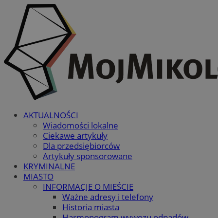
AKTUALNOŚCI
Wiadomości lokalne
Ciekawe artykuły
Dla przedsiębiorców
Artykuły sponsorowane
KRYMINALNE
MIASTO
INFORMACJE O MIEŚCIE
Ważne adresy i telefony
Historia miasta
Harmonogram wywozu odpadów