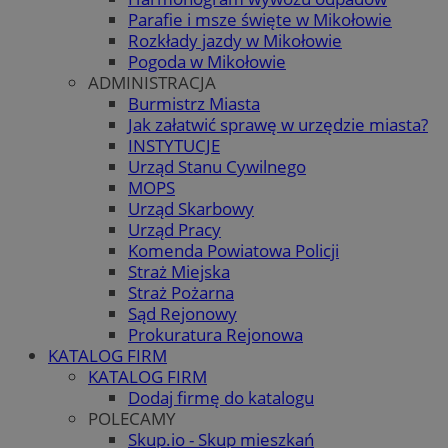
Parafie i msze święte w Mikołowie
Rozkłady jazdy w Mikołowie
Pogoda w Mikołowie
ADMINISTRACJA
Burmistrz Miasta
Jak załatwić sprawę w urzędzie miasta?
INSTYTUCJE
Urząd Stanu Cywilnego
MOPS
Urząd Skarbowy
Urząd Pracy
Komenda Powiatowa Policji
Straż Miejska
Straż Pożarna
Sąd Rejonowy
Prokuratura Rejonowa
KATALOG FIRM
KATALOG FIRM
Dodaj firmę do katalogu
POLECAMY
Skup.io - Skup mieszkań