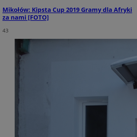
Mikołów: Kipsta Cup 2019 Gramy dla Afryki
za nami [FOTO]
43