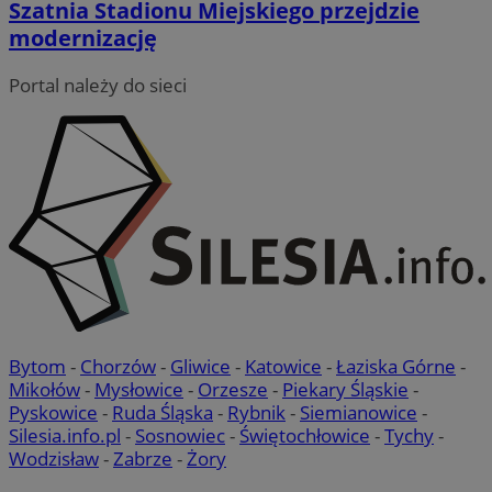
Szatnia Stadionu Miejskiego przejdzie
modernizację
Portal należy do sieci
Bytom
-
Chorzów
-
Gliwice
-
Katowice
-
Łaziska Górne
-
Mikołów
-
Mysłowice
-
Orzesze
-
Piekary Śląskie
-
Pyskowice
-
Ruda Śląska
-
Rybnik
-
Siemianowice
-
Silesia.info.pl
-
Sosnowiec
-
Świętochłowice
-
Tychy
-
Wodzisław
-
Zabrze
-
Żory