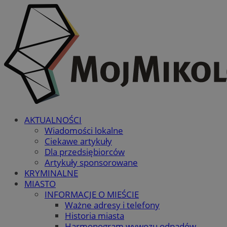
AKTUALNOŚCI
Wiadomości lokalne
Ciekawe artykuły
Dla przedsiębiorców
Artykuły sponsorowane
KRYMINALNE
MIASTO
INFORMACJE O MIEŚCIE
Ważne adresy i telefony
Historia miasta
Harmonogram wywozu odpadów