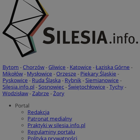
Bytom
-
Chorzów
-
Gliwice
-
Katowice
-
Łaziska Górne
-
Mikołów
-
Mysłowice
-
Orzesze
-
Piekary Śląskie
-
Pyskowice
-
Ruda Śląska
-
Rybnik
-
Siemianowice
-
Silesia.info.pl
-
Sosnowiec
-
Świętochłowice
-
Tychy
-
Wodzisław
-
Zabrze
-
Żory
Portal
Redakcja
Patronat medialny
Praktyki w silesia.info.pl
Regulaminy portalu
Polityka prywatności