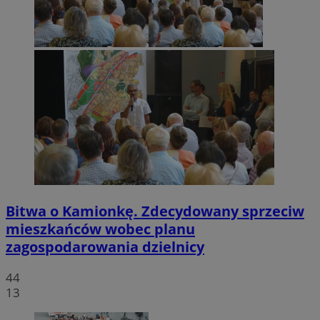
Bitwa o Kamionkę. Zdecydowany sprzeciw
mieszkańców wobec planu
zagospodarowania dzielnicy
44
13