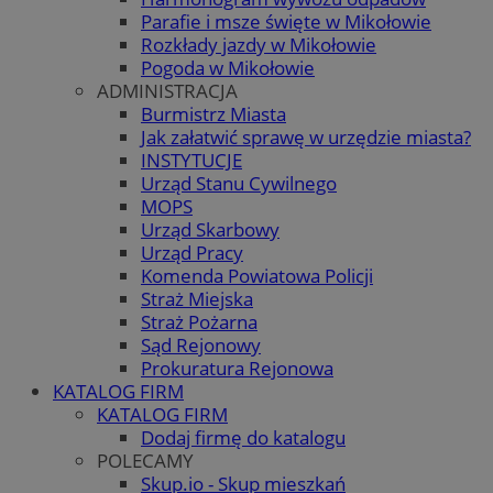
Parafie i msze święte w Mikołowie
Rozkłady jazdy w Mikołowie
Pogoda w Mikołowie
ADMINISTRACJA
Burmistrz Miasta
Jak załatwić sprawę w urzędzie miasta?
INSTYTUCJE
Urząd Stanu Cywilnego
MOPS
Urząd Skarbowy
Urząd Pracy
Komenda Powiatowa Policji
Straż Miejska
Straż Pożarna
Sąd Rejonowy
Prokuratura Rejonowa
KATALOG FIRM
KATALOG FIRM
Dodaj firmę do katalogu
POLECAMY
Skup.io - Skup mieszkań