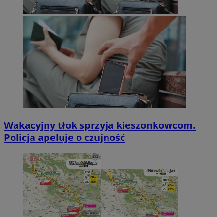
Wakacyjny tłok sprzyja kieszonkowcom.
Policja apeluje o czujność