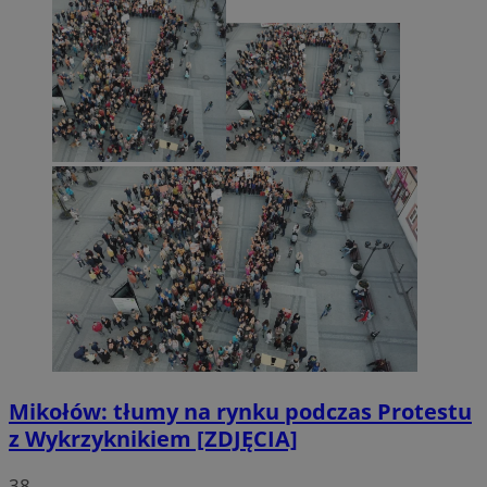
Mikołów: tłumy na rynku podczas Protestu
z Wykrzyknikiem [ZDJĘCIA]
38