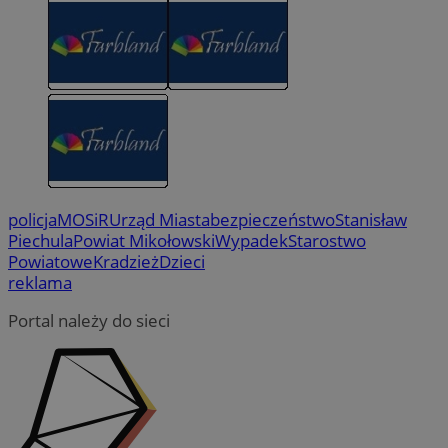
policja
MOSiR
Urząd Miasta
bezpieczeństwo
Stanisław
Piechula
Powiat Mikołowski
Wypadek
Starostwo
Powiatowe
Kradzież
Dzieci
reklama
Portal należy do sieci