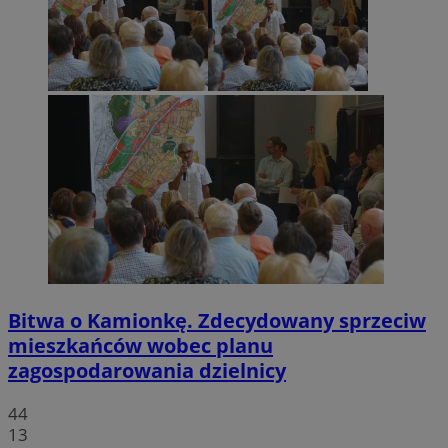
Bitwa o Kamionkę. Zdecydowany sprzeciw
mieszkańców wobec planu
zagospodarowania dzielnicy
44
13