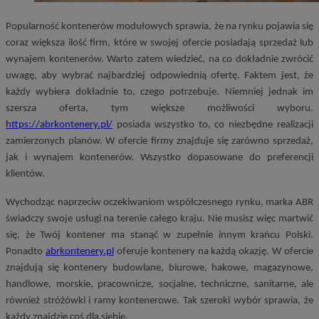
Popularność kontenerów modułowych sprawia, że na rynku pojawia się
coraz większa ilość firm, które w swojej ofercie posiadają sprzedaż lub
wynajem kontenerów. Warto zatem wiedzieć, na co dokładnie zwrócić
uwagę, aby wybrać najbardziej odpowiednią ofertę. Faktem jest, że
każdy wybiera dokładnie to, czego potrzebuje. Niemniej jednak im
szersza oferta, tym większe możliwości wyboru.
https://abrkontenery.pl/
posiada wszystko to, co niezbędne realizacji
zamierzonych planów. W ofercie firmy znajduje się zarówno sprzedaż,
jak i wynajem kontenerów. Wszystko dopasowane do preferencji
klientów.
Wychodząc naprzeciw oczekiwaniom współczesnego rynku, marka ABR
świadczy swoje usługi na terenie całego kraju. Nie musisz więc martwić
się, że Twój kontener ma stanąć w zupełnie innym krańcu Polski.
Ponadto
abrkontenery.pl
oferuje kontenery na każdą okazję. W ofercie
znajdują się kontenery budowlane, biurowe, hakowe, magazynowe,
handlowe, morskie, pracownicze, socjalne, techniczne, sanitarne, ale
również stróżówki i ramy kontenerowe. Tak szeroki wybór sprawia, że
każdy znajdzie coś dla siebie.