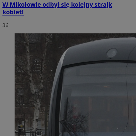
W Mikołowie odbył się kolejny strajk
kobiet!
36