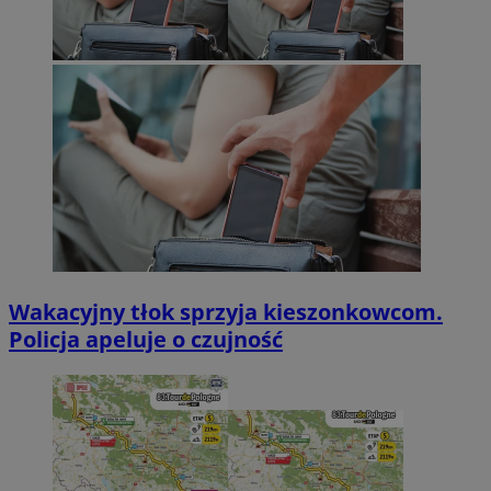
Wakacyjny tłok sprzyja kieszonkowcom.
Policja apeluje o czujność