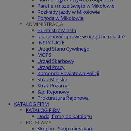
Parafie i msze święte w Mikołowie
Rozkłady jazdy w Mikołowie
Pogoda w Mikołowie
ADMINISTRACJA
Burmistrz Miasta
Jak załatwić sprawę w urzędzie miasta?
INSTYTUCJE
Urząd Stanu Cywilnego
MOPS
Urząd Skarbowy
Urząd Pracy
Komenda Powiatowa Policji
Straż Miejska
Straż Pożarna
Sąd Rejonowy
Prokuratura Rejonowa
KATALOG FIRM
KATALOG FIRM
Dodaj firmę do katalogu
POLECAMY
Skup.io - Skup mieszkań