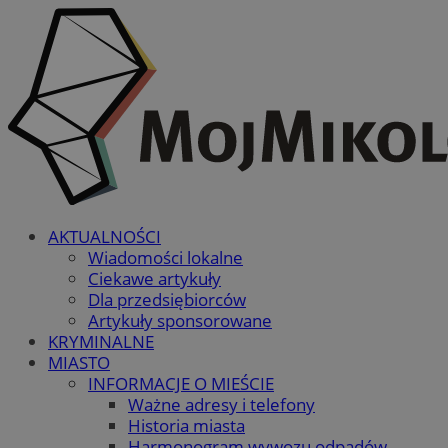
AKTUALNOŚCI
Wiadomości lokalne
Ciekawe artykuły
Dla przedsiębiorców
Artykuły sponsorowane
KRYMINALNE
MIASTO
INFORMACJE O MIEŚCIE
Ważne adresy i telefony
Historia miasta
Harmonogram wywozu odpadów