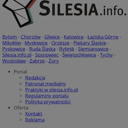
Bytom
-
Chorzów
-
Gliwice
-
Katowice
-
Łaziska Górne
-
Mikołów
-
Mysłowice
-
Orzesze
-
Piekary Śląskie
-
Pyskowice
-
Ruda Śląska
-
Rybnik
-
Siemianowice
-
Silesia.info.pl
-
Sosnowiec
-
Świętochłowice
-
Tychy
-
Wodzisław
-
Zabrze
-
Żory
Portal
Redakcja
Patronat medialny
Praktyki w silesia.info.pl
Regulaminy portalu
Polityka prywatności
Oferta
Kontakt
Reklama