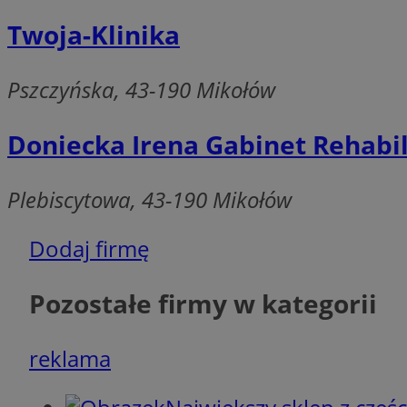
QeSessID
Twoja-Klinika
MvSessID
CookieScriptConse
Pszczyńska, 43-190 Mikołów
VISITOR_PRIVACY_
Doniecka Irena Gabinet Rehabil
Plebiscytowa, 43-190 Mikołów
Dodaj firmę
Pozostałe firmy w kategorii
Nazwa
Nazwa
Provider
Nazwa
_clsk
WMF-
.upload.w
Uniq
YSC
reklama
__Secure-YNID