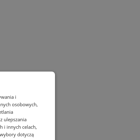
ywania i
danych osobowych,
etlania
az ulepszania
 i innych celach,
 wybory dotyczą