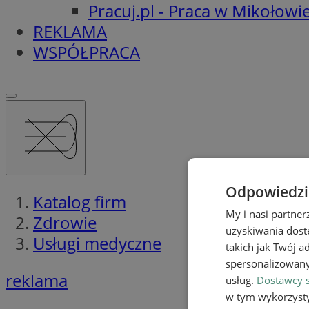
Pracuj.pl - Praca w Mikołowi
REKLAMA
WSPÓŁPRACA
Odpowiedzia
Katalog firm
My i nasi partne
Zdrowie
uzyskiwania dost
Usługi medyczne
takich jak Twój a
spersonalizowanyc
reklama
usług.
Dostawcy s
w tym wykorzysty