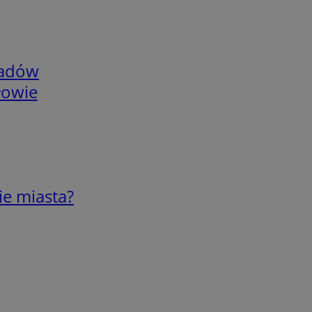
adów
łowie
ie miasta?