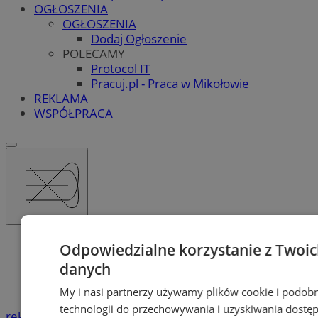
OGŁOSZENIA
OGŁOSZENIA
Dodaj Ogłoszenie
POLECAMY
Protocol IT
Pracuj.pl - Praca w Mikołowie
REKLAMA
WSPÓŁPRACA
Katalog firm
Odpowiedzialne korzystanie z Twoi
Lekarze, gabinety lekarskie
danych
Zdrowie
Urolodzy
My i nasi partnerzy używamy plików cookie i podob
technologii do przechowywania i uzyskiwania dostę
reklama