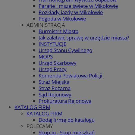
Parafie i msze święte w Mikołowie
Rozkłady jazdy w Mikołowie
Pogoda w Mikołowie
ADMINISTRACJA
Burmistrz Miasta
Jak załatwić sprawę w urzędzie miasta?
INSTYTUCJE
Urząd Stanu Cywilnego
MOPS
Urząd Skarbowy
Urząd Pracy
Komenda Powiatowa Policji
Straż Miejska
Straż Pożarna
Sąd Rejonowy
Prokuratura Rejonowa
KATALOG FIRM
KATALOG FIRM
Dodaj firmę do katalogu
POLECAMY
Skup.io - Skup mieszkań