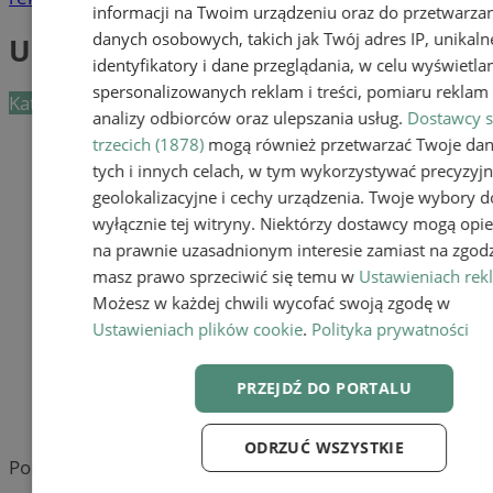
informacji na Twoim urządzeniu oraz do przetwarza
danych osobowych, takich jak Twój adres IP, unikaln
Urolodzy
identyfikatory i dane przeglądania, w celu wyświetla
spersonalizowanych reklam i treści, pomiaru reklam i
Kategoria nie zawiera żadnych prezentacji firm.
analizy odbiorców oraz ulepszania usług.
Dostawcy s
Dodaj firmę
trzecich (1878)
mogą również przetwarzać Twoje da
tych i innych celach, w tym wykorzystywać precyzyj
Pozostałe firmy w kategorii
geolokalizacyjne i cechy urządzenia. Twoje wybory d
wyłącznie tej witryny. Niektórzy dostawcy mogą opie
reklama
na prawnie uzasadnionym interesie zamiast na zgodz
masz prawo sprzeciwić się temu w
Ustawieniach rek
Największy sklep z częściami
Możesz w każdej chwili wycofać swoją zgodę w
online!
Ustawieniach plików cookie
.
Polityka prywatności
Tworzenie stron www - Mikołów
reklama
PRZEJDŹ DO PORTALU
reklama
ODRZUĆ WSZYSTKIE
Portal należy do sieci