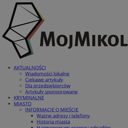
AKTUALNOŚCI
Wiadomości lokalne
Ciekawe artykuły
Dla przedsiębiorców
Artykuły sponsorowane
KRYMINALNE
MIASTO
INFORMACJE O MIEŚCIE
Ważne adresy i telefony
Historia miasta
Harmonogram wywozu odpadów