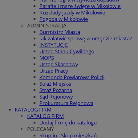
Parafie i msze święte w Mikołowie
Rozkłady jazdy w Mikołowie
Pogoda w Mikołowie
ADMINISTRACJA
Burmistrz Miasta
Jak załatwić sprawę w urzędzie miasta?
INSTYTUCJE
Urząd Stanu Cywilnego
MOPS
Urząd Skarbowy
Urząd Pracy
Komenda Powiatowa Policji
Straż Miejska
Straż Pożarna
Sąd Rejonowy
Prokuratura Rejonowa
KATALOG FIRM
KATALOG FIRM
Dodaj firmę do katalogu
POLECAMY
Skup.io - Skup mieszkań