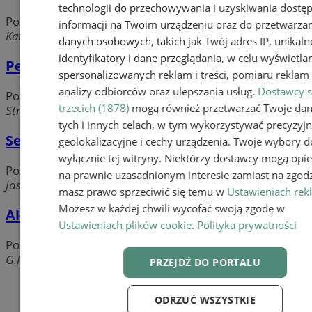
technologii do przechowywania i uzyskiwania dostę
Pozostałe usługi
informacji na Twoim urządzeniu oraz do przetwarza
Katowicka, 43-190 Mikołów
danych osobowych, takich jak Twój adres IP, unikaln
identyfikatory i dane przeglądania, w celu wyświetla
Perkomp SERWIS - komputery, AGD.
spersonalizowanych reklam i treści, pomiaru reklam i
analizy odbiorców oraz ulepszania usług.
Dostawcy s
Pozostałe usługi
trzecich (1878)
mogą również przetwarzać Twoje da
Strażacka, 43-190 Mikołów
tych i innych celach, w tym wykorzystywać precyzyj
Serwis 2B
geolokalizacyjne i cechy urządzenia. Twoje wybory d
wyłącznie tej witryny. Niektórzy dostawcy mogą opie
Pozostałe usługi
na prawnie uzasadnionym interesie zamiast na zgodz
Jasna, 43-190 Mikołów
masz prawo sprzeciwić się temu w
Ustawieniach rek
Możesz w każdej chwili wycofać swoją zgodę w
Al-Marex Import-Export
Ustawieniach plików cookie
.
Polityka prywatności
Pozostałe usługi
G.Morcinka, 43-190 Mikołów
PRZEJDŹ DO PORTALU
Dodaj firmę
ODRZUĆ WSZYSTKIE