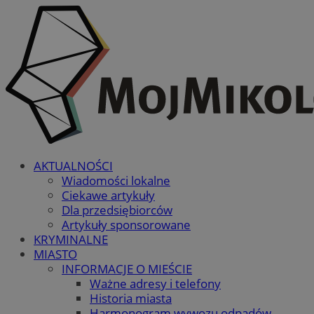
AKTUALNOŚCI
Wiadomości lokalne
Ciekawe artykuły
Dla przedsiębiorców
Artykuły sponsorowane
KRYMINALNE
MIASTO
INFORMACJE O MIEŚCIE
Ważne adresy i telefony
Historia miasta
Harmonogram wywozu odpadów