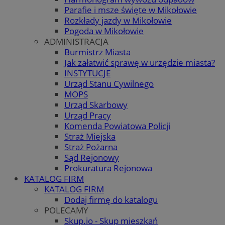
Parafie i msze święte w Mikołowie
Rozkłady jazdy w Mikołowie
Pogoda w Mikołowie
ADMINISTRACJA
Burmistrz Miasta
Jak załatwić sprawę w urzędzie miasta?
INSTYTUCJE
Urząd Stanu Cywilnego
MOPS
Urząd Skarbowy
Urząd Pracy
Komenda Powiatowa Policji
Straż Miejska
Straż Pożarna
Sąd Rejonowy
Prokuratura Rejonowa
KATALOG FIRM
KATALOG FIRM
Dodaj firmę do katalogu
POLECAMY
Skup.io - Skup mieszkań