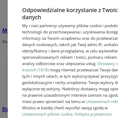
Odpowiedzialne korzystanie z Twoi
danych
My i nasi partnerzy używamy plików cookie i podob
MOPS - Miejski Ośrodek Pomocy Społecznej
technologii do przechowywania i uzyskiwania dostę
informacji na Twoim urządzeniu oraz do przetwarza
Kolejowa, 43-190 Mikołów
danych osobowych, takich jak Twój adres IP, unikaln
identyfikatory i dane przeglądania, w celu wyświetla
spersonalizowanych reklam i treści, pomiaru reklam i
analizy odbiorców oraz ulepszania usług.
Dostawcy s
trzecich (1878)
mogą również przetwarzać Twoje da
tych i innych celach, w tym wykorzystywać precyzyj
geolokalizacyjne i cechy urządzenia. Twoje wybory d
wyłącznie tej witryny. Niektórzy dostawcy mogą opie
na prawnie uzasadnionym interesie zamiast na zgodz
masz prawo sprzeciwić się temu w
Ustawieniach rek
Możesz w każdej chwili wycofać swoją zgodę w
Dzienny Dom Pomocy
Ustawieniach plików cookie
.
Polityka prywatności