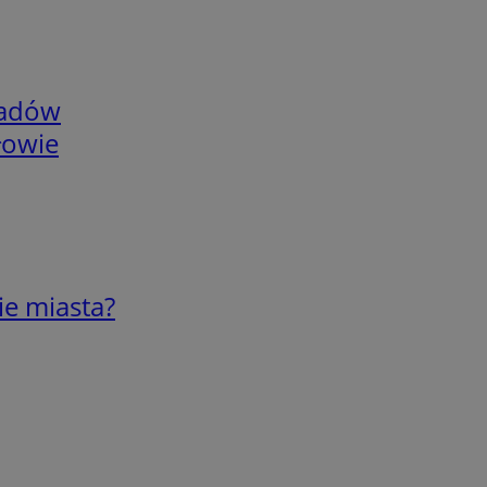
adów
łowie
ie miasta?