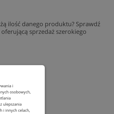
 dużą ilość danego produktu? Sprawdź
 oferującą sprzedaż szerokiego
ywania i
danych osobowych,
etlania
az ulepszania
 i innych celach,