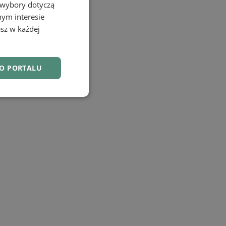
 wybory dotyczą
nym interesie
sz w każdej
DO PORTALU
nkcjonalność
owanie użytkownika i
j.