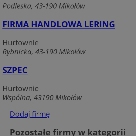
__Secure-YNID
Podleska, 43-190 Mikołów
openstat_lm6n8g2
VISITOR_INFO1_LIV
FIRMA HANDLOWA LERING
Hurtownie
__gads
openstat_nuz7z3c
Rybnicka, 43-190 Mikołów
test_cookie
SZPEC
_clsk
IDE
Hurtownie
Wspólna, 43190 Mikołów
_fbp
Dodaj firmę
openstat_xuklp24x
__Secure-
ROLLOUT_TOKEN
Pozostałe firmy w kategorii