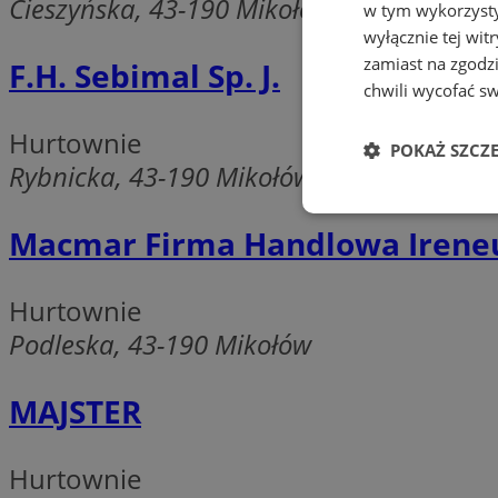
Cieszyńska, 43-190 Mikołów
w tym wykorzysty
wyłącznie tej wi
zamiast na zgodz
F.H. Sebimal Sp. J.
chwili wycofać s
Hurtownie
POKAŻ SZCZ
Rybnicka, 43-190 Mikołów
Niezbędn
Macmar Firma Handlowa Ireneu
Hurtownie
Podleska, 43-190 Mikołów
MAJSTER
Niezbędne pliki cook
zarządzanie kontem. 
Hurtownie
Nazwa