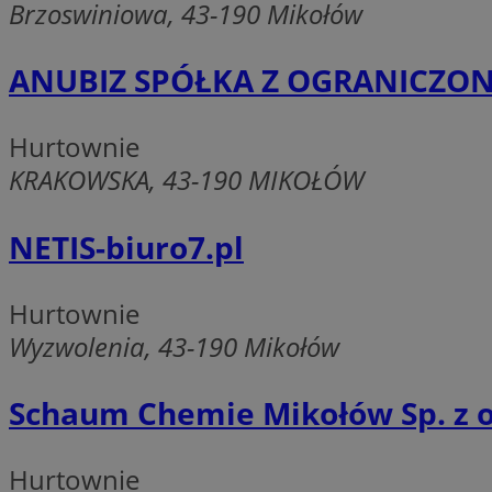
Brzoswiniowa, 43-190 Mikołów
SessID
QeSessID
ANUBIZ SPÓŁKA Z OGRANICZO
MvSessID
CookieScriptConse
Hurtownie
KRAKOWSKA, 43-190 MIKOŁÓW
VISITOR_PRIVACY_
NETIS-biuro7.pl
Hurtownie
Wyzwolenia, 43-190 Mikołów
Nazwa
Nazwa
Provider
Schaum Chemie Mikołów Sp. z o
Nazwa
_clsk
WMF-
.upload.w
Uniq
YSC
Hurtownie