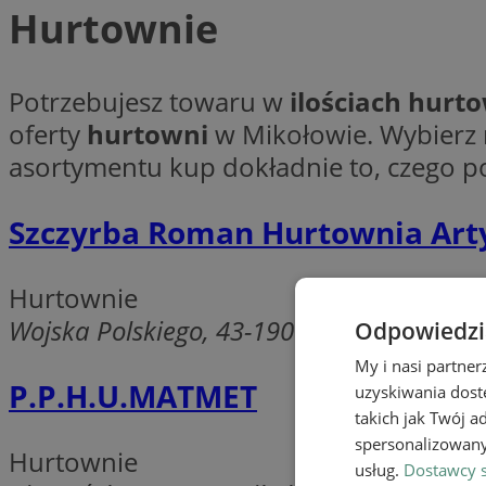
Hurtownie
Potrzebujesz towaru w
ilościach hurt
oferty
hurtowni
w Mikołowie. Wybierz 
asortymentu kup dokładnie to, czego po
Szczyrba Roman Hurtownia Art
Hurtownie
Wojska Polskiego, 43-190 Mikołów
Odpowiedzia
My i nasi partne
P.P.H.U.MATMET
uzyskiwania dost
takich jak Twój a
spersonalizowanyc
Hurtownie
usług.
Dostawcy s