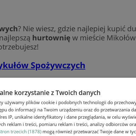
owych
? Nie wiesz, gdzie najlepiej kupić
najlepszą
hurtownię
w mieście Mikołów
trzebujesz!
ykułów Spożywczych
lne korzystanie z Twoich danych
rzy używamy plików cookie i podobnych technologii do przechow
ępu do informacji na Twoim urządzeniu oraz do przetwarzania 
dres IP, unikalne identyfikatory i dane przeglądania, w celu wyświ
h reklam i treści, pomiaru reklam i treści, analizy odbiorców or
tron trzecich (1878)
mogą również przetwarzać Twoje dane w tych