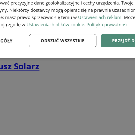
wać precyzyjne dane geolokalizacyjne i cechy urządzenia. Twoje
tryny. Niektórzy dostawcy mogą opierać się na prawnie uzasadnio
ie; masz prawo sprzeciwić się temu w
Ustawieniach reklam
. Może
woją zgodę w
Ustawieniach plików cookie
.
Polityka prywatności
EGÓŁY
ODRZUĆ WSZYSTKIE
PRZEJDŹ 
e
Wydajność
Targetowanie
Fu
sz Solarz
Niezbędne
Wydajność
Targetowanie
Funkcjonalność
ie umożliwiają korzystanie z podstawowych funkcji strony internetowej, takich jak log
Bez niezbędnych plików cookie nie można prawidłowo korzystać ze strony internetowe
Provider
/
Okres
Opis
Domena
przechowywania