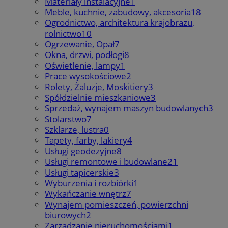
Materiały instalacyjne
1
Meble, kuchnie, zabudowy, akcesoria
18
Ogrodnictwo, architektura krajobrazu,
rolnictwo
10
Ogrzewanie, Opał
7
Okna, drzwi, podłogi
8
Oświetlenie, lampy
1
Prace wysokościowe
2
Rolety, Żaluzje, Moskitiery
3
Spółdzielnie mieszkaniowe
3
Sprzedaż, wynajem maszyn budowlanych
3
Stolarstwo
7
Szklarze, lustra
0
Tapety, farby, lakiery
4
Usługi geodezyjne
8
Usługi remontowe i budowlane
21
Usługi tapicerskie
3
Wyburzenia i rozbiórki
1
Wykańczanie wnętrz
7
Wynajem pomieszczeń, powierzchni
biurowych
2
Zarządzanie nieruchomościami
1