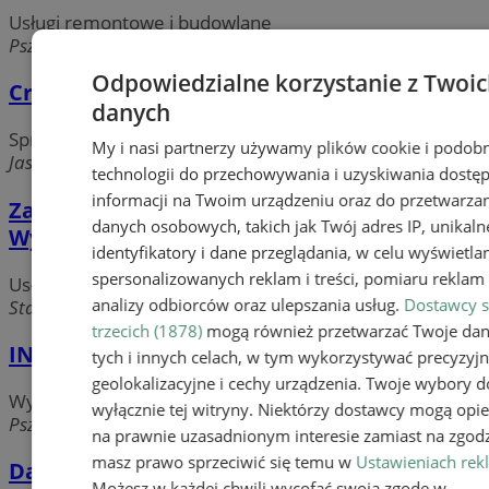
Usługi remontowe i budowlane
Pszczyńska, 43-190 Mikołów
Odpowiedzialne korzystanie z Twoi
Cramo Sp. z o.o. Oddział
danych
Sprzedaż, wynajem maszyn budowlanych
My i nasi partnerzy używamy plików cookie i podob
Jasna, 43-190 Mikołów
technologii do przechowywania i uzyskiwania dostę
informacji na Twoim urządzeniu oraz do przetwarza
Zakład Remontowo-Budowlany Krzysztof
danych osobowych, takich jak Twój adres IP, unikaln
Wysokiński
identyfikatory i dane przeglądania, w celu wyświetla
spersonalizowanych reklam i treści, pomiaru reklam i
Usługi remontowe i budowlane
analizy odbiorców oraz ulepszania usług.
Dostawcy s
Staropodleska, 43-190 Mikołów
trzecich (1878)
mogą również przetwarzać Twoje da
INSTALATOR Salon Łazienek
tych i innych celach, w tym wykorzystywać precyzyj
geolokalizacyjne i cechy urządzenia. Twoje wybory d
Wykańczanie wnętrz
wyłącznie tej witryny. Niektórzy dostawcy mogą opie
Pszczyńska, 43-175 Wyry k. Mikołowa
na prawnie uzasadnionym interesie zamiast na zgodz
masz prawo sprzeciwić się temu w
Ustawieniach rek
Dach-Dek
Możesz w każdej chwili wycofać swoją zgodę w