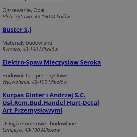
Ogrzewanie, Opał
Niezbędne pliki cookie umożliwiają korzystanie z podstawowych fun
Plebiscytowa, 43-190 Mikołów
strony internetowej, takich jak logowanie użytkownika i zarządzanie
kontem. Bez niezbędnych plików cookie nie można prawidłowo kor
ze strony internetowej.
Buster S.j
Provider
/
Okres
Nazwa
Domena
przechowywani
Materiały budowlane
Rymera, 43-190 Mikołów
SessID
mojmikolow.pl
1 rok
Elektro-Spaw Mieczysław Seroka
QeSessID
mojmikolow.pl
1 rok
Budownictwo przemysłowe
Wyzwolenia, 43-190 Mikołów
MvSessID
mojmikolow.pl
1 rok
Kurpas Ginter i Andrzej S.C.
Usł.Rem.Bud.Handel Hurt-Detal
Art.Przemysłowymi
CookieScriptConsent
4 tygodnie 2 dn
CookieScript
mojmikolow.pl
Usługi remontowe i budowlane
Langego, 43-190 Mikołów