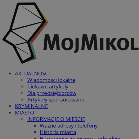
AKTUALNOŚCI
Wiadomości lokalne
Ciekawe artykuły
Dla przedsiębiorców
Artykuły sponsorowane
KRYMINALNE
MIASTO
INFORMACJE O MIEŚCIE
Ważne adresy i telefony
Historia miasta
Harmonogram wywozu odpadów