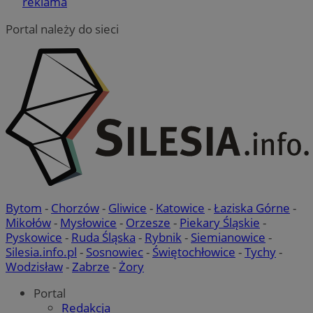
reklama
Portal należy do sieci
ustat_8nttwqrs1u9iknp896bphmbp9jw1d9
.ustat.info
Bytom
-
Chorzów
-
Gliwice
-
Katowice
-
Łaziska Górne
-
Mikołów
-
Mysłowice
-
Orzesze
-
Piekary Śląskie
-
_ga
Google LLC
Pyskowice
-
Ruda Śląska
-
Rybnik
-
Siemianowice
-
.mojmikolow.pl
Silesia.info.pl
-
Sosnowiec
-
Świętochłowice
-
Tychy
-
Wodzisław
-
Zabrze
-
Żory
Portal
Redakcja