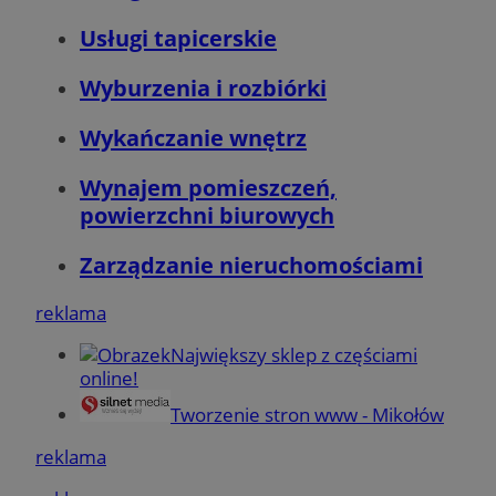
Usługi tapicerskie
Wyburzenia i rozbiórki
Wykańczanie wnętrz
Wynajem pomieszczeń,
powierzchni biurowych
__eoi
.mojmikolow.pl
Zarządzanie nieruchomościami
reklama
Największy sklep z częściami
online!
Tworzenie stron www - Mikołów
ustat_qme4iemc6n6fmmbhrhkee29fpgsgyz
.ustat.info
reklama