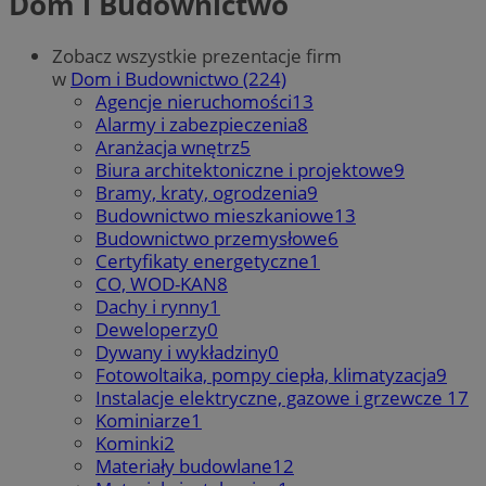
Dom i Budownictwo
Zobacz wszystkie prezentacje firm
w
Dom i Budownictwo (224)
Agencje nieruchomości
13
Alarmy i zabezpieczenia
8
Aranżacja wnętrz
5
Biura architektoniczne i projektowe
9
Bramy, kraty, ogrodzenia
9
Budownictwo mieszkaniowe
13
Budownictwo przemysłowe
6
Certyfikaty energetyczne
1
CO, WOD-KAN
8
Dachy i rynny
1
Deweloperzy
0
Dywany i wykładziny
0
Fotowoltaika, pompy ciepła, klimatyzacja
9
Instalacje elektryczne, gazowe i grzewcze
17
Kominiarze
1
Kominki
2
Materiały budowlane
12