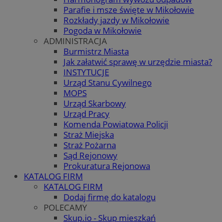
Parafie i msze święte w Mikołowie
Rozkłady jazdy w Mikołowie
Pogoda w Mikołowie
ADMINISTRACJA
Burmistrz Miasta
Jak załatwić sprawę w urzędzie miasta?
INSTYTUCJE
Urząd Stanu Cywilnego
MOPS
Urząd Skarbowy
Urząd Pracy
Komenda Powiatowa Policji
Straż Miejska
Straż Pożarna
Sąd Rejonowy
Prokuratura Rejonowa
KATALOG FIRM
KATALOG FIRM
Dodaj firmę do katalogu
POLECAMY
Skup.io - Skup mieszkań