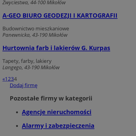
Zwyciestwa, 44-100 Mikołów
A-GEO BIURO GEODEZJI I KARTOGRAFII
Budownictwo mieszkaniowe
Panewnicka, 43-190 Mikołów
Hurtownia farb i lakierów G. Kurpas
Tapety, farby, lakiery
Langego, 43-190 Mikołów
«
1
2
3
4
Dodaj firmę
Okres
Nazwa
Provider
/
Domena
Opis
przechowywania
Provider
/
Nazwa
Domena
Pozostałe firmy w kategorii
WMF-
.upload.wikimedia.org
1 rok
Ten plik co
Provider
/
Okres
Nazwa
Opi
Uniq
jest używa
_clsk
Microsoft
Domena
przechowywania
identyfiko
mojmikolow.pl
Agencje nieruchomości
unikalnych
YSC
Sesja
Ten 
Google LLC
użytkowni
ust
.youtube.com
oraz
You
Alarmy i zabezpieczenia
optymalizac
śle
dostarczan
osa
treści