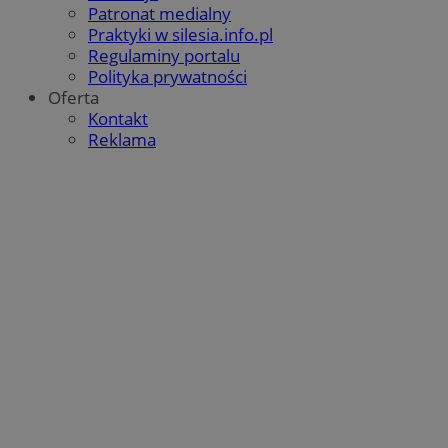
Patronat medialny
Praktyki w silesia.info.pl
Regulaminy portalu
Polityka prywatności
Oferta
Kontakt
Reklama
FCCDCF
.mojmikolow.pl
ustat_6ckas0d372fmdvcnczi52y0yd5jx9c
.ustat.info